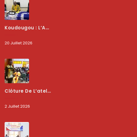
Koudougou : L’ARCEP Renforce Le Dialogue Avec Les Associations De Consommateurs Pour Mieux Protéger Les Usagers
20 Juillet 2026
Clôture De L’atelier National : L’ARCEP Et Les Collectivités Territoriales Consolident Leur Partenariat Pour Booster La Qualité Des Services Numériques
2 Juillet 2026