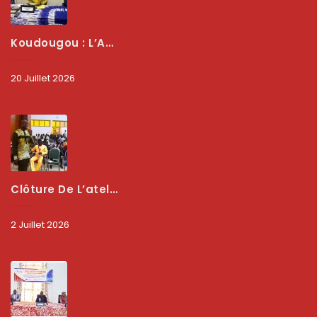
Koudougou : L’ARCEP Renforce Le Dialogue Avec Les Associations De Consommateurs Pour Mieux Protéger Les Usagers
20 Juillet 2026
Clôture De L’atelier National : L’ARCEP Et Les Collectivités Territoriales Consolident Leur Partenariat Pour Booster La Qualité Des Services Numériques
2 Juillet 2026