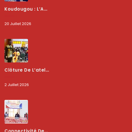
Koudougou : L’ARCEP Renforce Le Dialogue Avec Les Associations De Consommateurs Pour Mieux Protéger Les Usagers
20 Juillet 2026
Clôture De L’atelier National : L’ARCEP Et Les Collectivités Territoriales Consolident Leur Partenariat Pour Booster La Qualité Des Services Numériques
2 Juillet 2026
Connectivité Des Territoires : L’ARCEP Et Les Collectivités Territoriales Scellent Un Pacte Stratégique À Bobo-Dioulasso Pour Booster La Qualité Des Réseaux