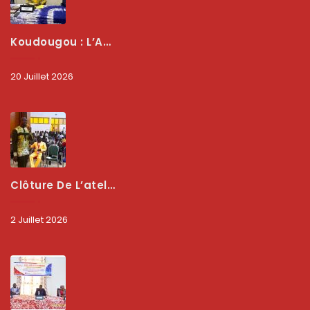
Koudougou : L’ARCEP Renforce Le Dialogue Avec Les Associations De Consommateurs Pour Mieux Protéger Les Usagers
20 Juillet 2026
Clôture De L’atelier National : L’ARCEP Et Les Collectivités Territoriales Consolident Leur Partenariat Pour Booster La Qualité Des Services Numériques
2 Juillet 2026