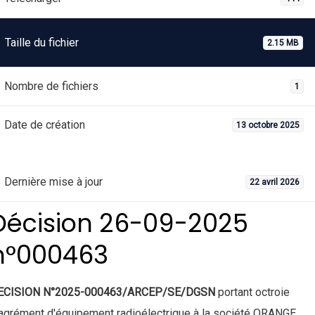
Taille du fichier
2.15 MB
Nombre de fichiers
1
Date de création
13 octobre 2025
Dernière mise à jour
22 avril 2026
Décision 26-09-2025
n°000463
ECISION N°2025-000463/ARCEP/SE/DGSN
portant octroie
agrément d'équipement radioélectrique à la société ORANGE