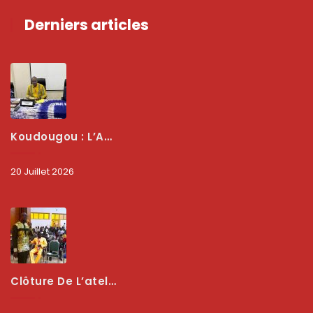
Derniers articles
Koudougou : L’ARCEP Renforce Le Dialogue Avec Les Associations De Consommateurs Pour Mieux Protéger Les Usagers
20 Juillet 2026
Clôture De L’atelier National : L’ARCEP Et Les Collectivités Territoriales Consolident Leur Partenariat Pour Booster La Qualité Des Services Numériques