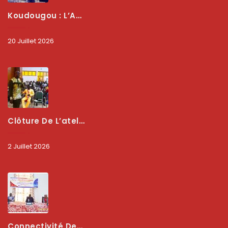
Koudougou : L’ARCEP Renforce Le Dialogue Avec Les Associations De Consommateurs Pour Mieux Protéger Les Usagers
20 Juillet 2026
Clôture De L’atelier National : L’ARCEP Et Les Collectivités Territoriales Consolident Leur Partenariat Pour Booster La Qualité Des Services Numériques
2 Juillet 2026
Connectivité Des Territoires : L’ARCEP Et Les Collectivités Territoriales Scellent Un Pacte Stratégique À Bobo-Dioulasso Pour Booster La Qualité Des Réseaux