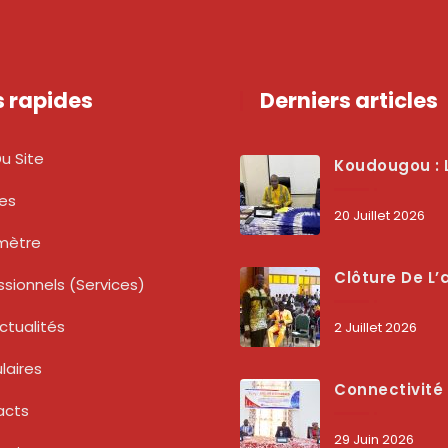
s rapides
Derniers articles
u Site
Koudougou : L’ARCEP Renforce Le Dialogue Avec Les Associations De Consommateurs Pour Mieux Pro
tes
20 Juillet 2026
mètre
Clôture De L’atelier National : L’ARCEP Et Les Collectivités Territoriales Consolident Leur Partenariat Pour Booster La Qua
ssionnels (services)
ctualités
2 Juillet 2026
laires
Connectivité Des Territoires : L’ARCEP Et Les Collectivités Territoriales Scellent Un Pacte Stratégique À Bobo-Dioulasso Pour Boost
acts
29 Juin 2026