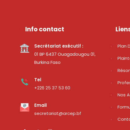
Info contact
Lien
Secrétariat exécutif :
Plan D
01 BP 6437 Ouagadougou 01,
Plain
Burkina Faso
Réso
Tel
Profe
+226 25 37 53 60
Nos A
Email
Formu
secretariat@arcep.bf
Cont