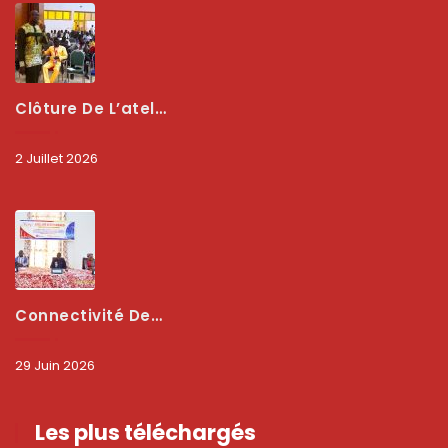
Clôture De L’atelier National : L’ARCEP Et Les Collectivités Territoriales Consolident Leur Partenariat Pour Booster La Qualité Des Services Numériques
2 Juillet 2026
Connectivité Des Territoires : L’ARCEP Et Les Collectivités Territoriales Scellent Un Pacte Stratégique À Bobo-Dioulasso Pour Booster La Qualité Des Réseaux
29 Juin 2026
Les plus téléchargés