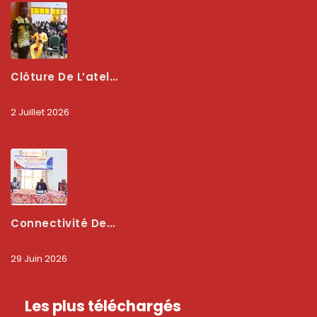
Clôture De L’atelier National : L’ARCEP Et Les Collectivités Territoriales Consolident Leur Partenariat Pour Booster La Qualité Des Services Numériques
2 Juillet 2026
Connectivité Des Territoires : L’ARCEP Et Les Collectivités Territoriales Scellent Un Pacte Stratégique À Bobo-Dioulasso Pour Booster La Qualité Des Réseaux
29 Juin 2026
Les plus téléchargés