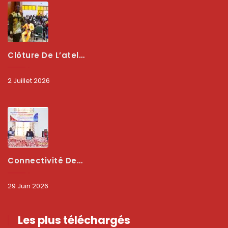
Clôture De L’atelier National : L’ARCEP Et Les Collectivités Territoriales Consolident Leur Partenariat Pour Booster La Qualité Des Services Numériques
2 Juillet 2026
Connectivité Des Territoires : L’ARCEP Et Les Collectivités Territoriales Scellent Un Pacte Stratégique À Bobo-Dioulasso Pour Booster La Qualité Des Réseaux
29 Juin 2026
Les plus téléchargés