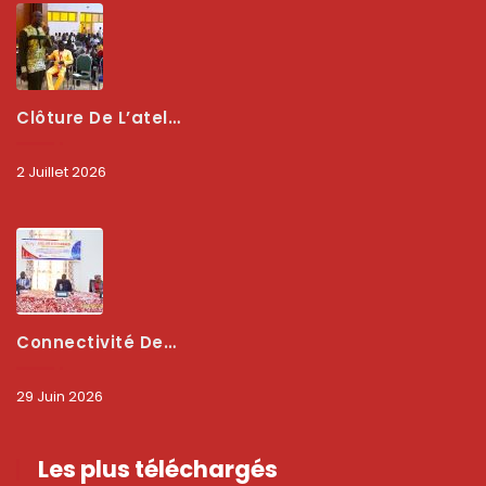
Clôture De L’atelier National : L’ARCEP Et Les Collectivités Territoriales Consolident Leur Partenariat Pour Booster La Qualité Des Services Numériques
2 Juillet 2026
Connectivité Des Territoires : L’ARCEP Et Les Collectivités Territoriales Scellent Un Pacte Stratégique À Bobo-Dioulasso Pour Booster La Qualité Des Réseaux
29 Juin 2026
Les plus téléchargés