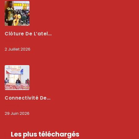
Clôture De L’atelier National : L’ARCEP Et Les Collectivités Territoriales Consolident Leur Partenariat Pour Booster La Qualité Des Services Numériques
2 Juillet 2026
Connectivité Des Territoires : L’ARCEP Et Les Collectivités Territoriales Scellent Un Pacte Stratégique À Bobo-Dioulasso Pour Booster La Qualité Des Réseaux
29 Juin 2026
Les plus téléchargés