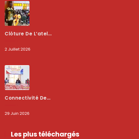
Clôture De L’atelier National : L’ARCEP Et Les Collectivités Territoriales Consolident Leur Partenariat Pour Booster La Qualité Des Services Numériques
2 Juillet 2026
Connectivité Des Territoires : L’ARCEP Et Les Collectivités Territoriales Scellent Un Pacte Stratégique À Bobo-Dioulasso Pour Booster La Qualité Des Réseaux
29 Juin 2026
Les plus téléchargés