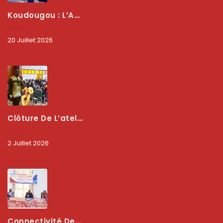
Koudougou : L’ARCEP Renforce Le Dialogue Avec Les Associations De Consommateurs Pour Mieux Protéger Les Usagers
20 Juillet 2026
Clôture De L’atelier National : L’ARCEP Et Les Collectivités Territoriales Consolident Leur Partenariat Pour Booster La Qualité Des Services Numériques
2 Juillet 2026
Connectivité Des Territoires : L’ARCEP Et Les Collectivités Territoriales Scellent Un Pacte Stratégique À Bobo-Dioulasso Pour Booster La Qualité Des Réseaux