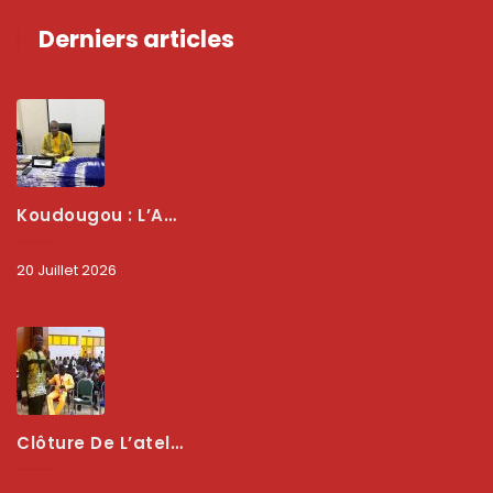
Derniers articles
Koudougou : L’ARCEP Renforce Le Dialogue Avec Les Associations De Consommateurs Pour Mieux Protéger Les Usagers
20 Juillet 2026
Clôture De L’atelier National : L’ARCEP Et Les Collectivités Territoriales Consolident Leur Partenariat Pour Booster La Qualité Des Services Numériques