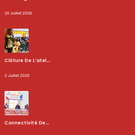
20 Juillet 2026
Clôture De L’atelier National : L’ARCEP Et Les Collectivités Territoriales Consolident Leur Partenariat Pour Booster La Qualité Des Services Numériques
2 Juillet 2026
Connectivité Des Territoires : L’ARCEP Et Les Collectivités Territoriales Scellent Un Pacte Stratégique À Bobo-Dioulasso Pour Booster La Qualité Des Réseaux