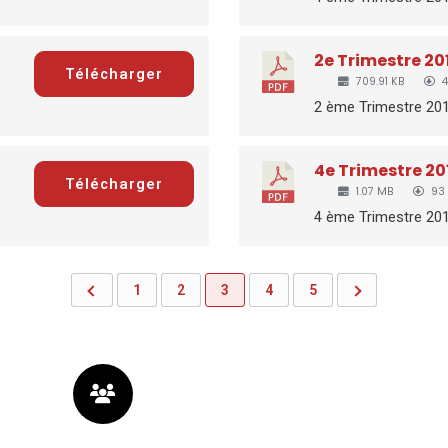
2e Trimestre 2
Télécharger
709.91 KB
4
2 ème Trimestre 2019
4e Trimestre 2
Télécharger
1.07 MB
93 
4 ème Trimestre 2018
1
2
3
4
5