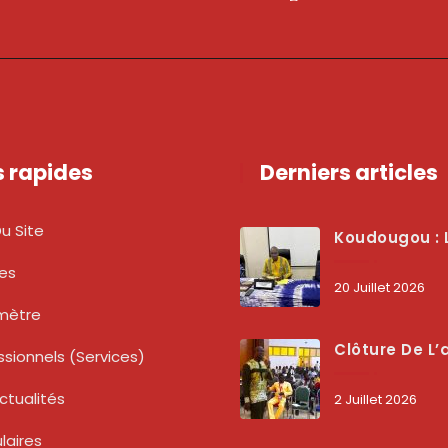
s rapides
Derniers articles
u Site
Koudougou : L’ARCEP Renforce Le Dialogue Avec Les Associations De Consommateurs Pour Mieux Pro
tes
20 Juillet 2026
mètre
Clôture De L’atelier National : L’ARCEP Et Les Collectivités Territoriales Consolident Leur Partenariat Pour Booster La Qua
ssionnels (services)
ctualités
2 Juillet 2026
laires