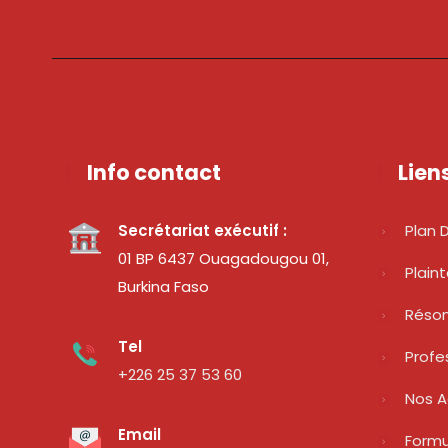
Info contact
Lien
Secrétariat exécutif :
Plan D
01 BP 6437 Ouagadougou 01,
Plain
Burkina Faso
Réso
Tel
Profe
+226 25 37 53 60
Nos A
Email
Formu