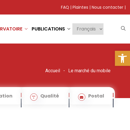
FAQ
|
Plaintes
|
Nous contacter
|
RVATOIRE
PUBLICATIONS
Ouv
Accueil
Le marché du mobile
ation
Qualité
Postal