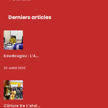
Derniers articles
Koudougou : L’ARCEP Renforce Le Dialogue Avec Les Associations De Consommateurs Pour Mieux Protéger Les Usagers
20 Juillet 2026
Clôture De L’atelier National : L’ARCEP Et Les Collectivités Territoriales Consolident Leur Partenariat Pour Booster La Qualité Des Services Numériques