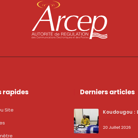
s rapides
Derniers articles
u Site
Koudougou : L’ARCEP Renforce Le Dialogue Avec Les Associations De Consommateurs Pour Mieux Pro
tes
20 Juillet 2026
mètre