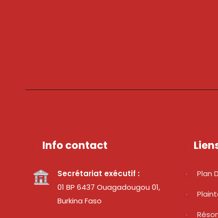
Info contact
Lien
Secrétariat exécutif :
Plan D
01 BP 6437 Ouagadougou 01,
Plain
Burkina Faso
Réso