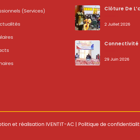
Clôture De L’atelier National : L’ARCEP Et Les Collectivités Territoriales Consolident Leur Partenariat Pour Booster La Qua
ssionnels (services)
ctualités
2 Juillet 2026
laires
Connectivité Des Territoires : L’ARCEP Et Les Collectivités Territoriales Scellent Un Pacte Stratégique À Bobo-Dioulasso Pour Boost
acts
29 Juin 2026
naires
tion et réalisation
IVENTIT-AC
|
Politique de confidentiali