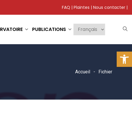
FAQ
|
Plaintes
|
Nous contacter
|
RVATOIRE
PUBLICATIONS
Ouv
Accueil
Fichier