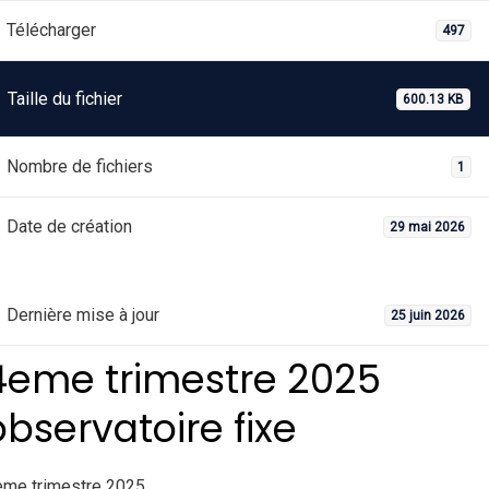
Télécharger
497
Taille du fichier
600.13 KB
Nombre de fichiers
1
Date de création
29 mai 2026
Dernière mise à jour
25 juin 2026
4eme trimestre 2025
observatoire fixe
eme trimestre 2025