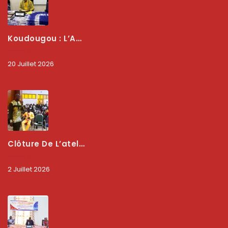
Koudougou : L’ARCEP Renforce Le Dialogue Avec Les Associations De Consommateurs Pour Mieux Protéger Les Usagers
20 Juillet 2026
Clôture De L’atelier National : L’ARCEP Et Les Collectivités Territoriales Consolident Leur Partenariat Pour Booster La Qualité Des Services Numériques
2 Juillet 2026