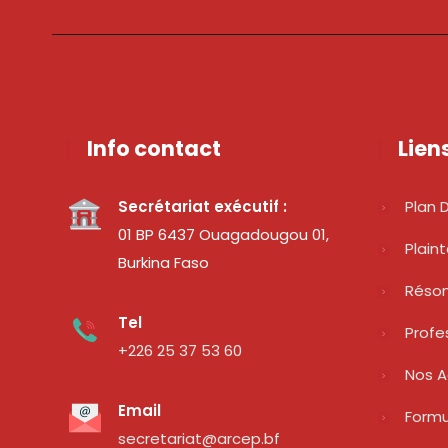
Info contact
Lien
Secrétariat exécutif :
Plan D
01 BP 6437 Ouagadougou 01,
Plain
Burkina Faso
Réso
Tel
Profe
+226 25 37 53 60
Nos A
Email
Formu
secretariat@arcep.bf