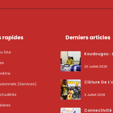
s rapides
Derniers articles
u Site
Koudougou : L’ARCEP Renforce Le Dialogue Avec Les Associations De Consommateurs Pour Mieux Pro
tes
20 Juillet 2026
mètre
Clôture De L’atelier National : L’ARCEP Et Les Collectivités Territoriales Consolident Leur Partenariat Pour Booster La Qua
ssionnels (services)
ctualités
2 Juillet 2026
laires
Connectivité Des Territoires : L’ARCEP Et Les Collectivités Territoriales Scellent Un Pacte Stratégique À Bobo-Dioulasso Pour Boost