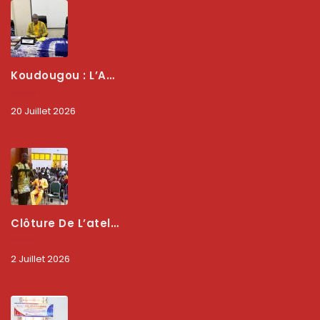
Koudougou : L’ARCEP Renforce Le Dialogue Avec Les Associations De Consommateurs Pour Mieux Protéger Les Usagers
20 Juillet 2026
Clôture De L’atelier National : L’ARCEP Et Les Collectivités Territoriales Consolident Leur Partenariat Pour Booster La Qualité Des Services Numériques
2 Juillet 2026