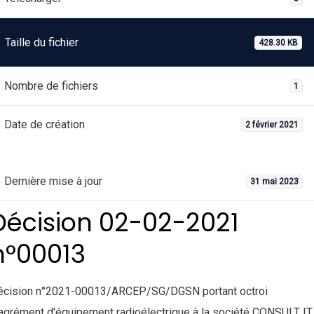
Taille du fichier
428.30 KB
Nombre de fichiers
1
Date de création
2 février 2021
Dernière mise à jour
31 mai 2023
Décision 02-02-2021
n°00013
écision n°2021-00013/ARCEP/SG/DGSN portant octroi
agrément d'équipement radioélectrique à la société CONSULT IT