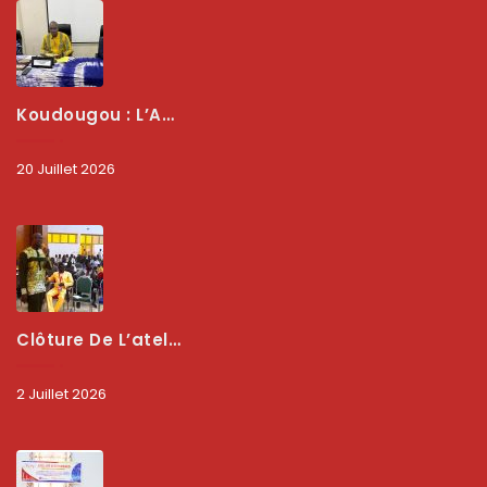
Koudougou : L’ARCEP Renforce Le Dialogue Avec Les Associations De Consommateurs Pour Mieux Protéger Les Usagers
20 Juillet 2026
Clôture De L’atelier National : L’ARCEP Et Les Collectivités Territoriales Consolident Leur Partenariat Pour Booster La Qualité Des Services Numériques
2 Juillet 2026