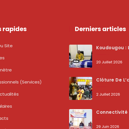
s rapides
Derniers articles
u Site
Koudougou : L’ARCEP Renforce Le Dialogue Avec Les Associations De Consommateurs Pour Mieux Pro
tes
20 Juillet 2026
mètre
Clôture De L’atelier National : L’ARCEP Et Les Collectivités Territoriales Consolident Leur Partenariat Pour Booster La Qua
ssionnels (services)
ctualités
2 Juillet 2026
laires
Connectivité Des Territoires : L’ARCEP Et Les Collectivités Territoriales Scellent Un Pacte Stratégique À Bobo-Dioulasso Pour Boost
acts
29 Juin 2026