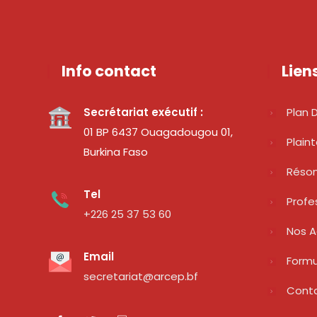
Info contact
Lien
Secrétariat exécutif :
Plan D
01 BP 6437 Ouagadougou 01,
Plain
Burkina Faso
Réso
Tel
Profe
+226 25 37 53 60
Nos A
Email
Formu
secretariat@arcep.bf
Cont