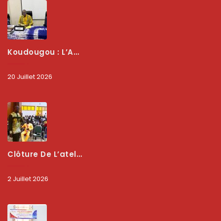
Koudougou : L’ARCEP Renforce Le Dialogue Avec Les Associations De Consommateurs Pour Mieux Protéger Les Usagers
20 Juillet 2026
Clôture De L’atelier National : L’ARCEP Et Les Collectivités Territoriales Consolident Leur Partenariat Pour Booster La Qualité Des Services Numériques
2 Juillet 2026