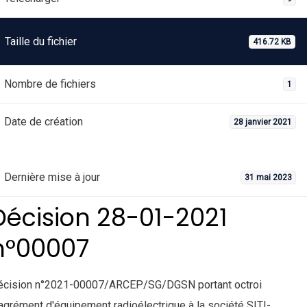
Taille du fichier
416.72 KB
Nombre de fichiers
1
Date de création
28 janvier 2021
Dernière mise à jour
31 mai 2023
Décision 28-01-2021
n°00007
écision n°2021-00007/ARCEP/SG/DGSN portant octroi
agrément d'équipement radioélectrique à la société SITI-