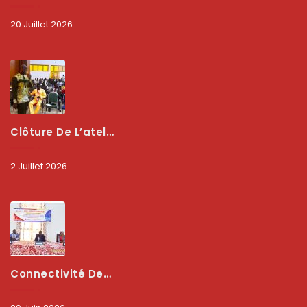
20 Juillet 2026
Clôture De L’atelier National : L’ARCEP Et Les Collectivités Territoriales Consolident Leur Partenariat Pour Booster La Qualité Des Services Numériques
2 Juillet 2026
Connectivité Des Territoires : L’ARCEP Et Les Collectivités Territoriales Scellent Un Pacte Stratégique À Bobo-Dioulasso Pour Booster La Qualité Des Réseaux