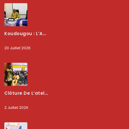
Koudougou : L’ARCEP Renforce Le Dialogue Avec Les Associations De Consommateurs Pour Mieux Protéger Les Usagers
20 Juillet 2026
Clôture De L’atelier National : L’ARCEP Et Les Collectivités Territoriales Consolident Leur Partenariat Pour Booster La Qualité Des Services Numériques
2 Juillet 2026