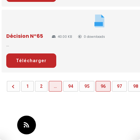
Décision N°65
40.00 KB
0 downloads
...
Télécharger
1
2
…
94
95
96
97
98