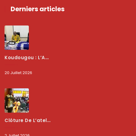
Derniers articles
Koudougou : L’ARCEP Renforce Le Dialogue Avec Les Associations De Consommateurs Pour Mieux Protéger Les Usagers
20 Juillet 2026
Clôture De L’atelier National : L’ARCEP Et Les Collectivités Territoriales Consolident Leur Partenariat Pour Booster La Qualité Des Services Numériques
2 Juillet 2026