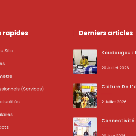
s rapides
Derniers articles
u Site
Koudougou : L’ARCEP Renforce Le Dialogue Avec Les Associations De Consommateurs Pour Mieux Pro
tes
20 Juillet 2026
mètre
Clôture De L’atelier National : L’ARCEP Et Les Collectivités Territoriales Consolident Leur Partenariat Pour Booster La Qua
ssionnels (services)
ctualités
2 Juillet 2026
laires
Connectivité Des Territoires : L’ARCEP Et Les Collectivités Territoriales Scellent Un Pacte Stratégique À Bobo-Dioulasso Pour Boost
acts
29 Juin 2026