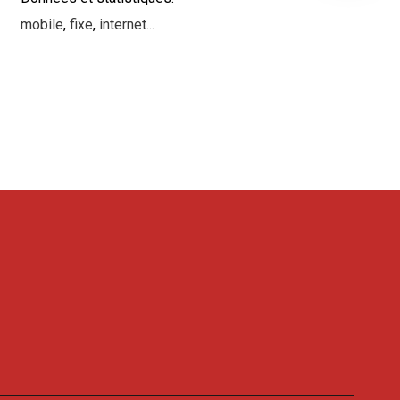
mobile
,
fixe
,
internet
...
R