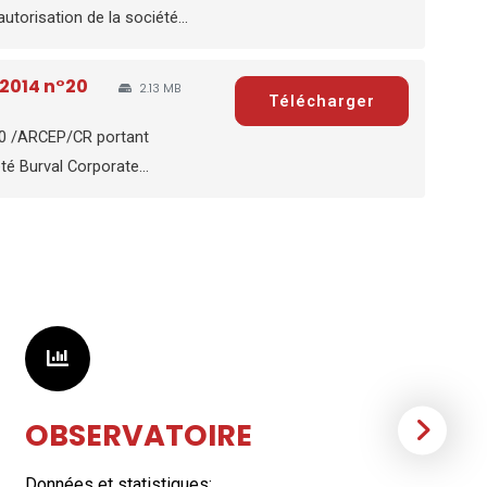
utorisation de la société...
-2014 n°20
2.13 MB
Télécharger
20 /ARCEP/CR portant
été Burval Corporate...
OBSERVATOIRE
Données et statistiques:
A