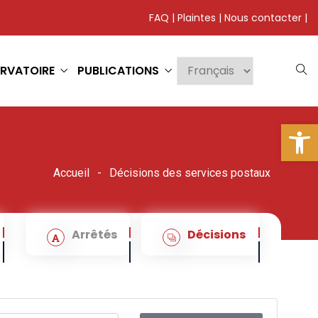
FAQ
|
Plaintes
|
Nous contacter
|
RVATOIRE
PUBLICATIONS
Ouv
Accueil
Décisions des services postaux
Arrêtés
Décisions