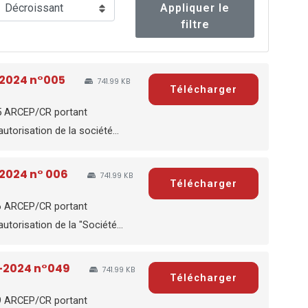
Appliquer le
filtre
-2024 n°005
741.99 KB
Télécharger
5 ARCEP/CR portant
utorisation de la société...
-2024 n° 006
741.99 KB
Télécharger
6 ARCEP/CR portant
utorisation de la "Société...
-2024 n°049
741.99 KB
Télécharger
9 ARCEP/CR portant