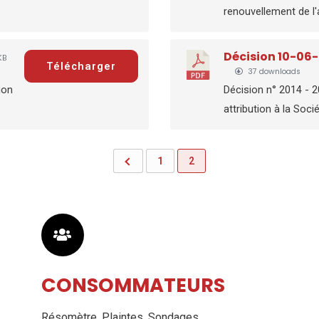
renouvellement de l'a
Décision 10-06
KB
Télécharger
37 downloads
ion
Décision n° 2014 - 
attribution à la Soci
1
2
CONSOMMATEURS
Résomètre
,
Plaintes
,
Sondages
,