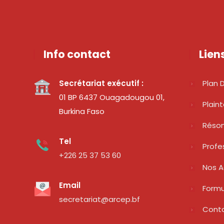
Info contact
Lien
Secrétariat exécutif :
Plan D
01 BP 6437 Ouagadougou 01,
Plain
Burkina Faso
Réso
Tel
Profe
+226 25 37 53 60
Nos A
Email
Formu
secretariat@arcep.bf
Cont